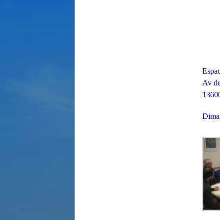
Espac
Av de
13600
Diman