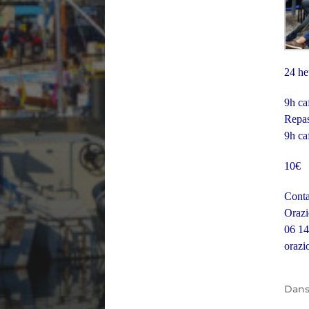
24 he
9h ca
Repa
9h ca
10€
Conta
Orazi
06 14
orazi
Dan