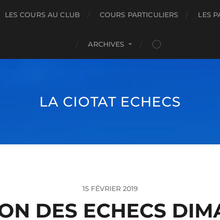
LES COURS AU CLUB
COURS PARTICULIERS
LES P
ARCHIVES
LA CIOTAT ECHECS
15 FÉVRIER 2019
N DES ECHECS DIM