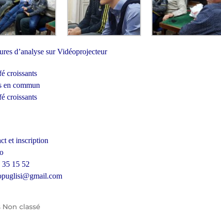
ures d’analyse sur Vidéoprojecteur
fé croissants
s en commun
fé croissants
ct et inscription
o
 35 15 52
opuglisi@gmail.com
s
Non classé