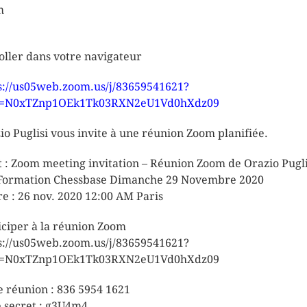
m
oller dans votre navigateur
s://us05web.zoom.us/j/83659541621?
=N0xTZnp1OEk1Tk03RXN2eU1Vd0hXdz09
io Puglisi vous invite à une réunion Zoom planifiée.
t : Zoom meeting invitation – Réunion Zoom de Orazio Pugli
Formation Chessbase Dimanche 29 Novembre 2020
e : 26 nov. 2020 12:00 AM Paris
iciper à la réunion Zoom
s://us05web.zoom.us/j/83659541621?
=N0xTZnp1OEk1Tk03RXN2eU1Vd0hXdz09
e réunion : 836 5954 1621
 secret : g3U4m4