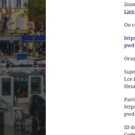
Zoo
Lien
Ou c
http
pwd
Oraz
Suje
Lce 
Heur
Part
http
pwd
ID d
Code