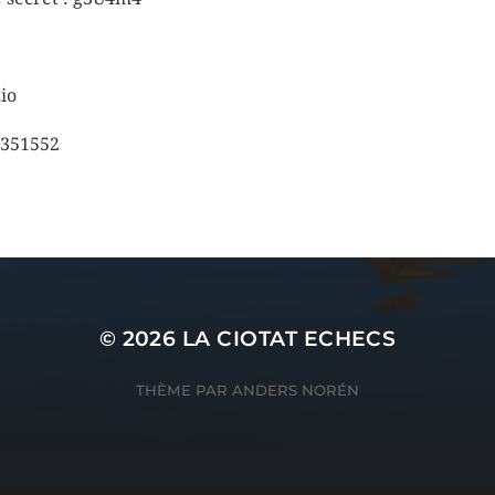
io
351552
© 2026
LA CIOTAT ECHECS
THÈME PAR
ANDERS NORÉN