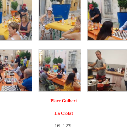
Place Guibert
La Ciotat
16h à 23h