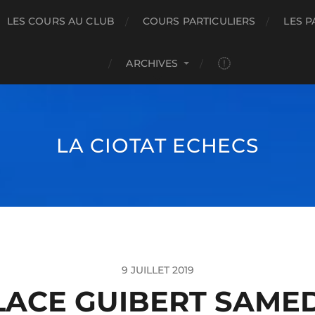
LES COURS AU CLUB
COURS PARTICULIERS
LES P
ARCHIVES
LA CIOTAT ECHECS
9 JUILLET 2019
LACE GUIBERT SAMEDI