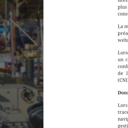
site
plus
cons
La m
préa
webm
Lors
un c
conf
de l
(CNI
Donn
Lors
trac
navi
gest