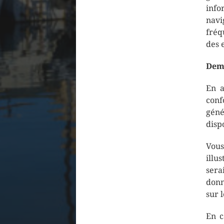
info
navi
fréq
des 
Dema
En a
conf
géné
disp
Vous
illu
sera
donn
sur 
En c