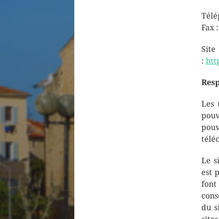
Télé
Fax :
Si
:
htt
Resp
Les 
pou
pouv
télé
Le s
est 
font
cons
du s