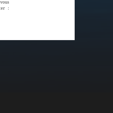
 vous
ter :