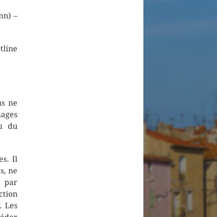
mn) –
ne
us ne
ages
ou du
s. Il
s, ne
t par
ction
. Les