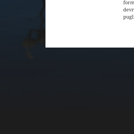
form
devr
pugl