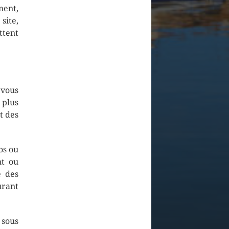
ment,
site,
ttent
 vous
 plus
t des
os ou
nt ou
e des
urant
 sous