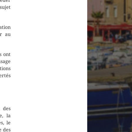
céder
sujet
ation
er au
s ont
usage
tions
ertés
t des
e, la
s, le
e des