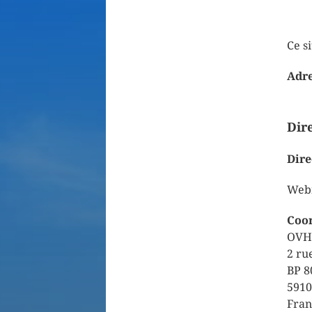
Ce si
Adre
Dire
Dire
Webm
Coor
OVH
2 ru
BP 8
5910
Fran